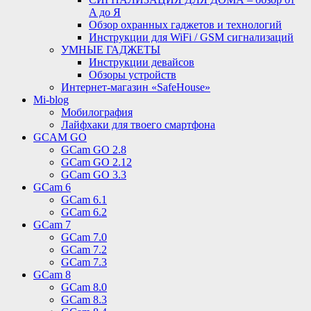
A до Я
Обзор охранных гаджетов и технологий
Инструкции для WiFi / GSM сигнализаций
УМНЫЕ ГАДЖЕТЫ
Инструкции девайсов
Обзоры устройств
Интернет-магазин «SafeHouse»
Mi-blog
Мобилография
Лайфхаки для твоего смартфона
GCAM GO
GCam GO 2.8
GCam GO 2.12
GCam GO 3.3
GCam 6
GCam 6.1
GCam 6.2
GCam 7
GCam 7.0
GCam 7.2
GCam 7.3
GCam 8
GCam 8.0
GCam 8.3