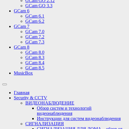
GCam GO 2.12
GCam GO 3.3
GCam 6
GCam 6.1
GCam 6.2
GCam 7
GCam 7.0
GCam 7.2
GCam 7.3
GCam 8
GCam 8.0
GCam 8.3
GCam 8.4
GCam 8.5
MusicBox
Переключить
поле
Главная
поиска
Security & CCTV
ВИДЕОНАБЛЮДЕНИЕ
Обзор систем и технологий
видеонаблюдения
Инструкции для систем видеонаблюдения
СИГНАЛИЗАЦИЯ
СИГНАЛИЗАЦИЯ ДЛЯ ДОМА – обзор от