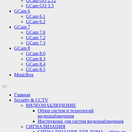
GCam GO 2.12
GCam GO 3.3
GCam 6
GCam 6.1
GCam 6.2
GCam 7
GCam 7.0
GCam 7.2
GCam 7.3
GCam 8
GCam 8.0
GCam 8.3
GCam 8.4
GCam 8.5
MusicBox
Переключить
поле
Главная
поиска
Security & CCTV
ВИДЕОНАБЛЮДЕНИЕ
Обзор систем и технологий
видеонаблюдения
Инструкции для систем видеонаблюдения
СИГНАЛИЗАЦИЯ
СИГНАЛИЗАЦИЯ ДЛЯ ДОМА – обзор от