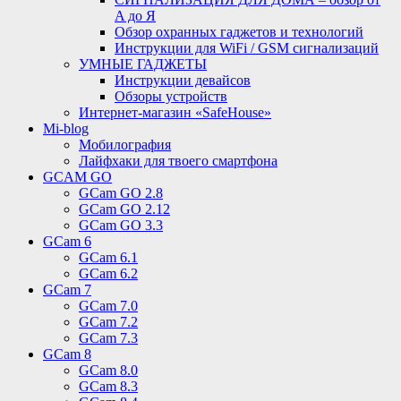
A до Я
Обзор охранных гаджетов и технологий
Инструкции для WiFi / GSM сигнализаций
УМНЫЕ ГАДЖЕТЫ
Инструкции девайсов
Обзоры устройств
Интернет-магазин «SafeHouse»
Mi-blog
Мобилография
Лайфхаки для твоего смартфона
GCAM GO
GCam GO 2.8
GCam GO 2.12
GCam GO 3.3
GCam 6
GCam 6.1
GCam 6.2
GCam 7
GCam 7.0
GCam 7.2
GCam 7.3
GCam 8
GCam 8.0
GCam 8.3