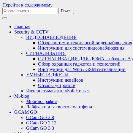
Перейти к содержимому
Поиск:
Главная
Security & CCTV
ВИДЕОНАБЛЮДЕНИЕ
Обзор систем и технологий видеонаблюдения
Инструкции для систем видеонаблюдения
СИГНАЛИЗАЦИЯ
СИГНАЛИЗАЦИЯ ДЛЯ ДОМА – обзор от A 
Обзор охранных гаджетов и технологий
Инструкции для WiFi / GSM сигнализаций
УМНЫЕ ГАДЖЕТЫ
Инструкции девайсов
Обзоры устройств
Интернет-магазин «SafeHouse»
Mi-blog
Мобилография
Лайфхаки для твоего смартфона
GCAM GO
GCam GO 2.8
GCam GO 2.12
GCam GO 3.3