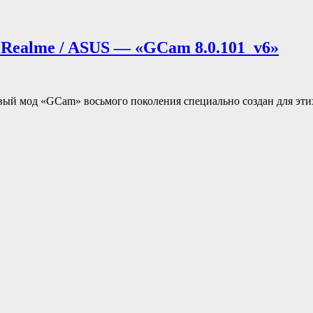
/ Realme / ASUS — «GCam 8.0.101_v6»
рвый мод «GCam» восьмого поколения специально создан для эти