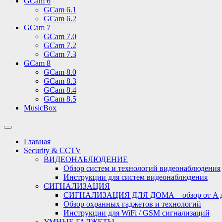
GCam 6
GCam 6.1
GCam 6.2
GCam 7
GCam 7.0
GCam 7.2
GCam 7.3
GCam 8
GCam 8.0
GCam 8.3
GCam 8.4
GCam 8.5
MusicBox
Переключить
поле
Главная
поиска
Security & CCTV
ВИДЕОНАБЛЮДЕНИЕ
Обзор систем и технологий видеонаблюдения
Инструкции для систем видеонаблюдения
СИГНАЛИЗАЦИЯ
СИГНАЛИЗАЦИЯ ДЛЯ ДОМА – обзор от A 
Обзор охранных гаджетов и технологий
Инструкции для WiFi / GSM сигнализаций
УМНЫЕ ГАДЖЕТЫ