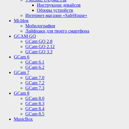
Инструкции девайсов
Обзоры устройств
Интернет-магазин «SafeHouse»
Mi-blog
Мобилография
Лайфхаки для твоего смартфона
GCAM GO
GCam GO 2.8
GCam GO 2.12
GCam GO 3.3
GCam 6
GCam 6.1
GCam 6.2
GCam 7
GCam 7.0
GCam 7.2
GCam 7.3
GCam 8
GCam 8.0
GCam 8.3
GCam 8.4
GCam 8.5
MusicBox