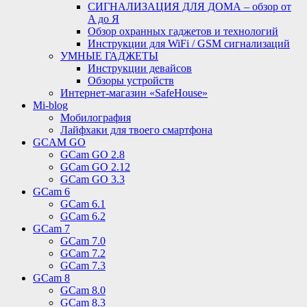
СИГНАЛИЗАЦИЯ ДЛЯ ДОМА – обзор от
A до Я
Обзор охранных гаджетов и технологий
Инструкции для WiFi / GSM сигнализаций
УМНЫЕ ГАДЖЕТЫ
Инструкции девайсов
Обзоры устройств
Интернет-магазин «SafeHouse»
Mi-blog
Мобилография
Лайфхаки для твоего смартфона
GCAM GO
GCam GO 2.8
GCam GO 2.12
GCam GO 3.3
GCam 6
GCam 6.1
GCam 6.2
GCam 7
GCam 7.0
GCam 7.2
GCam 7.3
GCam 8
GCam 8.0
GCam 8.3