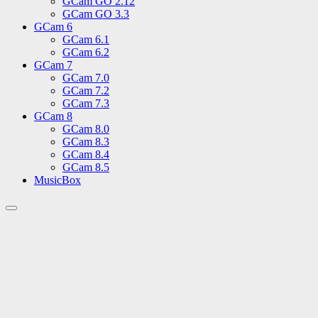
GCam GO 2.12
GCam GO 3.3
GCam 6
GCam 6.1
GCam 6.2
GCam 7
GCam 7.0
GCam 7.2
GCam 7.3
GCam 8
GCam 8.0
GCam 8.3
GCam 8.4
GCam 8.5
MusicBox
Переключить
поле
поиска