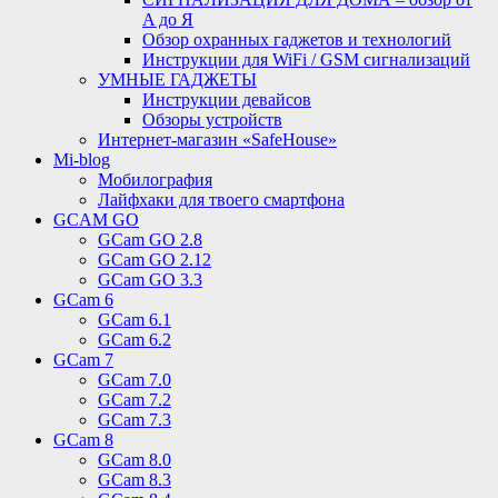
A до Я
Обзор охранных гаджетов и технологий
Инструкции для WiFi / GSM сигнализаций
УМНЫЕ ГАДЖЕТЫ
Инструкции девайсов
Обзоры устройств
Интернет-магазин «SafeHouse»
Mi-blog
Мобилография
Лайфхаки для твоего смартфона
GCAM GO
GCam GO 2.8
GCam GO 2.12
GCam GO 3.3
GCam 6
GCam 6.1
GCam 6.2
GCam 7
GCam 7.0
GCam 7.2
GCam 7.3
GCam 8
GCam 8.0
GCam 8.3