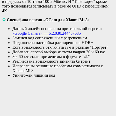
в пределах от 10-ти до 100-а Мбит/c. И “Time Lapse” кроме
того позволяется записывать в режиме UHD с разрешением
4К.
⚙
Специфика версии «GCam для Xiaomi Mi 8»
Данный апдейт основан на оригинальной версии:
«Google Camera» — 6.2.030.244457635
Заменен код сопряженный с разрешением
Подключена настройка расширенного HDR+
Есть возможность отключать зум в режиме “Портрет”
Добавлен способ выбора частоты кадров 30 и 60 к/с
30, 60 к/с стали применимы в формате “4k”
Реализована возможность заменять битрейт
Исправлены основные проблемы совместимости с
Xiaomi Mi 8
Уничтожен лишний код