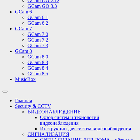
GCam GO 2.12
GCam GO 3.3
GCam 6
GCam 6.1
GCam 6.2
GCam 7
GCam 7.0
GCam 7.2
GCam 7.3
GCam 8
GCam 8.0
GCam 8.3
GCam 8.4
GCam 8.5
MusicBox
Переключить
поле
Главная
поиска
Security & CCTV
ВИДЕОНАБЛЮДЕНИЕ
Обзор систем и технологий
видеонаблюдения
Инструкции для систем видеонаблюдения
СИГНАЛИЗАЦИЯ
СИГНАЛИЗАЦИЯ ДЛЯ ДОМА – обзор от