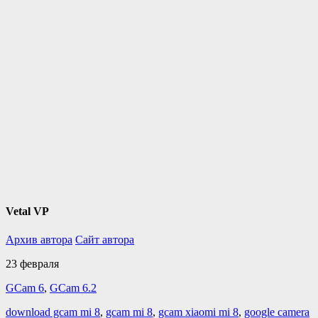
Vetal VP
Архив автора
Сайт автора
23 февраля
GCam 6
,
GCam 6.2
download gcam mi 8
,
gcam mi 8
,
gcam xiaomi mi 8
,
google camera