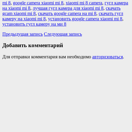
mi 8
,
google camera xiaomi mi 8
,
xiaomi mi 8 camera
,
гугл камера
на xiaomi mi 8
,
лучшая гугл камера для xiaomi mi 8
,
скачать
gcam xiaomi mi 8
,
скачать google camera на mi 8
,
скачать гугл
камеру на xiaomi mi 8
,
установить google camera xiaomi mi 8
,
установить гугл камеру на ми 8
Предыдущая запись
Следующая запись
Добавить комментарий
Для отправки комментария вам необходимо
авторизоваться
.