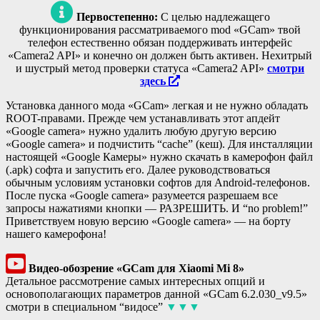
Первостепенно:
С целью надлежащего
функционирования рассматриваемого mod «GCam» твой
телефон естественно обязан поддерживать интерфейс
«Camera2 API» и конечно он должен быть активен. Нехитрый
и шустрый метод проверки статуса «Camera2 API»
смотри
здесь
Установка данного мода «GCam» легкая и не нужно обладать
ROOT-правами. Прежде чем устанавливать этот апдейт
«Google camera» нужно удалить любую другую версию
«Google camera» и подчистить “cache” (кеш). Для инсталляции
настоящей «Google Камеры» нужно скачать в камерофон файл
(.apk) софта и запустить его. Далее руководствоваться
обычным условиям установки софтов для Android-телефонов.
После пуска «Google camera» разумеется разрешаем все
запросы нажатиями кнопки — РАЗРЕШИТЬ. И “no problem!”
Приветствуем новую версию «Google camera» — на борту
нашего камерофона!
Видео-обозрение «GCam для Xiaomi Mi 8»
Детальное рассмотрение самых интересных опций и
основополагающих параметров данной «GCam 6.2.030_v9.5»
смотри в специальном “видосе”
▼▼▼