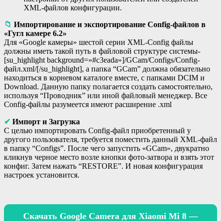
XML-файлов конфигурации.
📁
Импортирование и экспортирование Config-файлов в
«Гугл камере 6.2»
Для «Google камеры» шестой серии XML-Config файлы
должны иметь такой путь в файловой структуре системы-
[su_highlight background=»#c3eada»]/GCam/Configs/Config-
файл.xml/[/su_highlight], а папка “GCam” должна обязательно
находиться в корневом каталоге вместе, с папками DCIM и
Download. Данную папку полагается создать самостоятельно,
используя “Проводник” или иной файловый менеджер. Все
Config-файлы разумеется имеют расширение .xml
✔
Импорт и Загрузка
С целью импортировать Config-файл приобретенный у
другого пользователя, требуется поместить данный XML-файл
в папку “Configs”. После чего запустить «GCam», двукратно
кликнув черное место возле кнопки фото-затвора и взять этот
конфиг. Затем нажать “RESTORE”. И новая конфигурация
настроек установится.
Скачать Google Camera для Xiaomi Mi 8 —