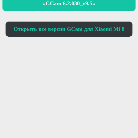
«GCam 6.2.030_v9.5»
Открыть все версии GCam для
Xiaomi Mi 8