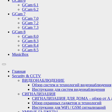
GCam 6
GCam 6.1
GCam 6.2
GCam 7
GCam 7.0
GCam 7.2
GCam 7.3
GCam 8
GCam 8.0
GCam 8.3
GCam 8.4
GCam 8.5
MusicBox
Переключить
поле
Главная
поиска
Security & CCTV
ВИДЕОНАБЛЮДЕНИЕ
Обзор систем и технологий видеонаблюдения
Инструкции для систем видеонаблюдения
СИГНАЛИЗАЦИЯ
СИГНАЛИЗАЦИЯ ДЛЯ ДОМА – обзор от A 
Обзор охранных гаджетов и технологий
Инструкции для WiFi / GSM сигнализаций
УМНЫЕ ГАДЖЕТЫ