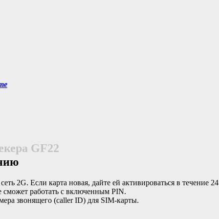
те
екера GF22
анию
ть 2G. Если карта новая, дайте ей активироваться в течение 24
не сможет работать с включенным PIN.
ра звонящего (caller ID) для SIM-карты.