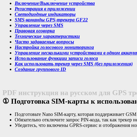
Включение/Выключение устройства
Регистрация в приложении
Светодиодные индикаторы
SMS-команды GPS-трекера GF22
Управление через SMS
Правовая оговорка
Технические характеристики
Часто задаваемые вопросы
Настройка голосового мониторинга
Управление несколькими устройствами в одном аккаун
Использование функции записи голоса
Как использовать трекер через SMS (без приложения)
Cоздание группового ID
PDF инструкция на русском для GPS тр
① Подготовка SIM-карты к использов
Подготовьте Nano SIM-карту, которая поддерживает GSM се
Обязательно отключите запрос PIN-кода, так как трекер 
Убедитесь, что включены GPRS-сервис и отображения номе