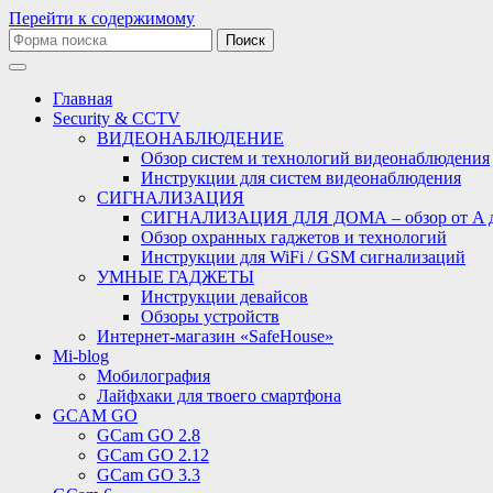
Перейти к содержимому
Поиск:
Главная
Security & CCTV
ВИДЕОНАБЛЮДЕНИЕ
Обзор систем и технологий видеонаблюдения
Инструкции для систем видеонаблюдения
СИГНАЛИЗАЦИЯ
СИГНАЛИЗАЦИЯ ДЛЯ ДОМА – обзор от A 
Обзор охранных гаджетов и технологий
Инструкции для WiFi / GSM сигнализаций
УМНЫЕ ГАДЖЕТЫ
Инструкции девайсов
Обзоры устройств
Интернет-магазин «SafeHouse»
Mi-blog
Мобилография
Лайфхаки для твоего смартфона
GCAM GO
GCam GO 2.8
GCam GO 2.12
GCam GO 3.3