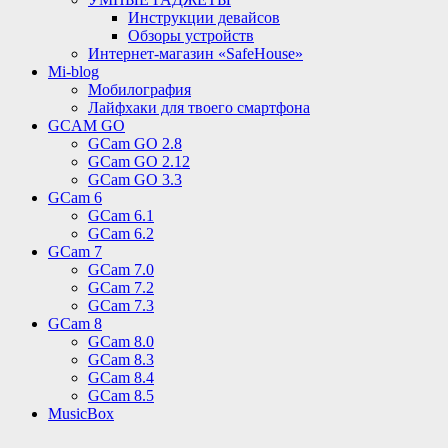
Инструкции девайсов
Обзоры устройств
Интернет-магазин «SafeHouse»
Mi-blog
Мобилография
Лайфхаки для твоего смартфона
GCAM GO
GCam GO 2.8
GCam GO 2.12
GCam GO 3.3
GCam 6
GCam 6.1
GCam 6.2
GCam 7
GCam 7.0
GCam 7.2
GCam 7.3
GCam 8
GCam 8.0
GCam 8.3
GCam 8.4
GCam 8.5
MusicBox