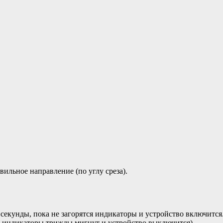
вильное направление (по углу среза).
секунды, пока не загорятся индикаторы и устройство включится
се индикаторы трижды мигнут и устройство выключится).