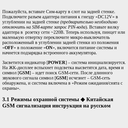
Пожалуйста, вставьте Сим-карту в слот на задней стенке.
Подключите разъем адаптера питания к гнезду «DC12V» в
углублении на задней стенке
(предварительно необходимо
отключить на SIM-карте запрос PIN-кода
). Вставьте вилку
адаптера в розетку сети ~220В. Теперь используя, пинцет или
маленькую отвертку переключите микро-выключатель
расположенный в углублении задней стенки из положения
«
OFF
» в положение «
ON
», включится питание системы и
начнется подзарядка встроенного аккумулятора.
Засветится индикатор [
POWER
] – система инициализируется.
На ЖК-дисплее вспыхнет подсветка высветятся дата, время и
символ [
GSM
] – идет поиск GSM-сети. После длинного
звукового сигнала символ [
GSM
] исчезнет – GSM-сеть
обнаружена, и система включена в «Режим ожидания/снята с
охраны».
3.1 Режимы охранной системы
◆
Китайская
GSM сигнализация инструкция на русском