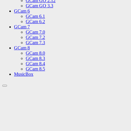
GCam GO 2.12
GCam GO 3.3
GCam 6
GCam 6.1
GCam 6.2
GCam 7
GCam 7.0
GCam 7.2
GCam 7.3
GCam 8
GCam 8.0
GCam 8.3
GCam 8.4
GCam 8.5
MusicBox
Переключить
поле
поиска