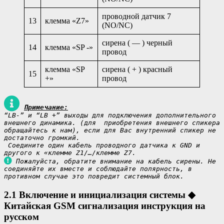
проводной датчик 7
13
клемма «Z7»
(NО/NC)
сирена ( — ) черный
14
клемма «SP -»
провод
клемма «SP
сирена ( + ) красный
15
+»
провод
Примечание:
“LB-” и “LB +” выходы для подключения дополнительного 
внешнего динамика. (для  приобретения внешнего спикера 
обращайтесь к нам), если для Вас внутренний спикер не 
достаточно громкий.

 Соедините один кабель проводного датчика к GND и 
Пожалуйста, обратите внимание на кабель сирены. Не 
соединяйте их вместе и соблюдайте полярность, в 
противном случае это повредит системный блок.
2.1 Включение и инициализация системы
◆
Китайская GSM сигнализация инструкция на
русском