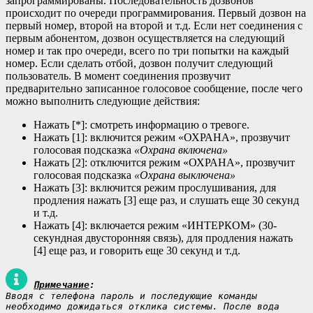
запрограммированы. Последовательность дозвонов
происходит по очереди программирования. Первый дозвон на
первый номер, второй на второй и т.д. Если нет соединения с
первым абонентом, дозвон осуществляется на следующий
номер и так про очереди, всего по три попытки на каждый
номер. Если сделать отбой, дозвон получит следующий
пользователь. В момент соединения прозвучит
предварительно записанное голосовое сообщение, после чего
можно выполнить следующие действия:
Нажать [*]: смотреть информацию о тревоге.
Нажать [1]: включится режим «ОХРАНА», прозвучит
голосовая подсказка
«Охрана включена»
Нажать [2]: отключится режим «ОХРАНА», прозвучит
голосовая подсказка
«Охрана выключена»
Нажать [3]: включится режим прослушивания, для
продления нажать [3] еще раз, и слушать еще 30 секунд
и т.д.
Нажать [4]: включается режим «ИНТЕРКОМ» (30-
секундная двусторонняя связь), для продления нажать
[4] еще раз, и говорить еще 30 секунд и т.д.
Примечание
:
Вводя с телефона пароль и последующие команды 
необходимо дожидаться отклика системы. После вода 