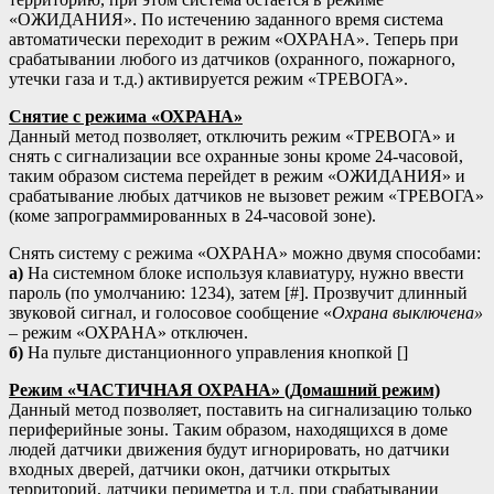
«ОЖИДАНИЯ». По истечению заданного время система
автоматически переходит в режим «ОХРАНА». Теперь при
срабатывании любого из датчиков (охранного, пожарного,
утечки газа и т.д.) активируется режим «ТРЕВОГА».
Снятие с режима «ОХРАНА»
Данный метод позволяет, отключить режим «ТРЕВОГА» и
снять с сигнализации все охранные зоны кроме 24-часовой,
таким образом система перейдет в режим «ОЖИДАНИЯ» и
срабатывание любых датчиков не вызовет режим «ТРЕВОГА»
(коме запрограммированных в 24-часовой зоне).
Снять систему с режима «ОХРАНА» можно двумя способами:
а)
На системном блоке используя клавиатуру, нужно ввести
пароль (по умолчанию: 1234), затем [#]. Прозвучит длинный
звуковой сигнал, и голосовое сообщение «
Охрана выключена»
– режим «ОХРАНА» отключен.
б)
На пульте дистанционного управления кнопкой [
]
Режим «ЧАСТИЧНАЯ ОХРАНА» (Домашний режим)
Данный метод позволяет, поставить на сигнализацию только
периферийные зоны. Таким образом, находящихся в доме
людей датчики движения будут игнорировать, но датчики
входных дверей, датчики окон, датчики открытых
территорий, датчики периметра и т.д. при срабатывании