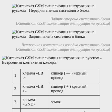
Задняя сторона системного блока
[
Китайская GSM сигнализация инструкция на русском
]
Встроенная контактная колодка системного блока
[
Китайская GSM сигнализация инструкция на русском
]
клемма «LB
спикер ( — ) черный
1
-»
провод
клемма «LB
спикер ( + ) красный
2
+»
провод
клемма
3
земля
«GND»